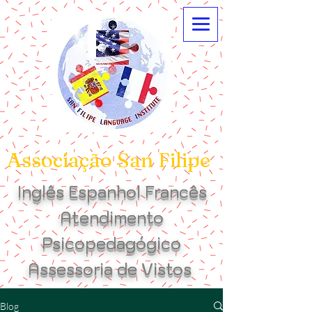
Associação San Filipe
Inglês Espanhol Francês
Atendimento
Psicopedagógico
Assessoria de Vistos
Blog