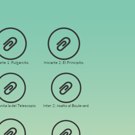
arte 1: Pulgarcito.
Iniciarte 2: El Principito.
Anita la del Telescopio.
Inter 2: Asalto al Boulevard.